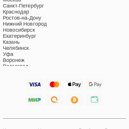
кинотеатров
Санкт-Петербург
Ремонт микрофонов
Краснодар
Ремонт акустических
Ростов-на-Дону
систем
Нижний Новгород
Новосибирск
Екатеринбург
Казань
Челябинск
Уфа
Воронеж
Волгоград
Барнаул
Ижевск
Тольятти
Ярославль
Саратов
Хабаровск
Томск
Тюмень
Иркутск
Самара