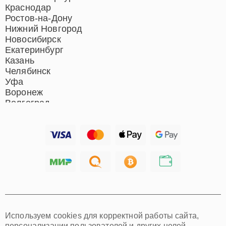
Ремонт микрофонов
Краснодар
Ремонт акустических
Ростов-на-Дону
систем
Нижний Новгород
Новосибирск
Екатеринбург
Казань
Челябинск
Уфа
Воронеж
Волгоград
Барнаул
Ижевск
Тольятти
Ярославль
Саратов
Хабаровск
Томск
Тюмень
Иркутск
Самара
Используем cookies для корректной работы сайта,
Омск
персонализации пользователей и других целей,