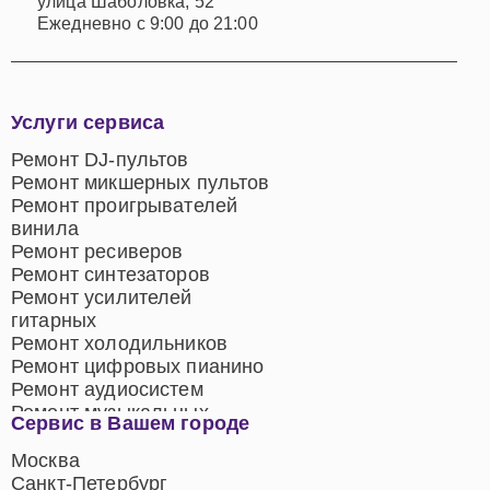
улица Шаболовка, 52
Ежедневно с 9:00 до 21:00
Услуги сервиса
Ремонт DJ-пультов
Ремонт микшерных пультов
Ремонт проигрывателей
винила
Ремонт ресиверов
Ремонт синтезаторов
Ремонт усилителей
гитарных
Ремонт холодильников
Ремонт цифровых пианино
Ремонт аудиосистем
Ремонт музыкальных
Сервис в Вашем городе
центров
Ремонт домашних
Москва
кинотеатров
Санкт-Петербург