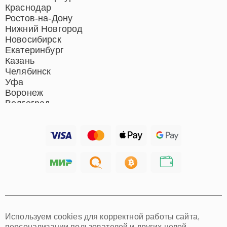
Ремонт микрофонов
Краснодар
Ремонт акустических
Ростов-на-Дону
систем
Нижний Новгород
Новосибирск
Екатеринбург
Казань
Челябинск
Уфа
Воронеж
Волгоград
Барнаул
Ижевск
Тольятти
Ярославль
Саратов
Хабаровск
Томск
Тюмень
Иркутск
Самара
Используем cookies для корректной работы сайта,
Омск
персонализации пользователей и других целей,