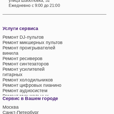
улица Шаболовка, 52
Ежедневно с 9:00 до 21:00
Услуги сервиса
Ремонт DJ-пультов
Ремонт микшерных пультов
Ремонт проигрывателей
винила
Ремонт ресиверов
Ремонт синтезаторов
Ремонт усилителей
гитарных
Ремонт холодильников
Ремонт цифровых пианино
Ремонт аудиосистем
Ремонт музыкальных
Сервис в Вашем городе
центров
Ремонт домашних
Москва
кинотеатров
Санкт-Петербург