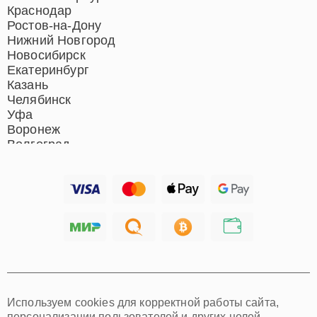
Ремонт микрофонов
Краснодар
Ремонт акустических
Ростов-на-Дону
систем
Нижний Новгород
Новосибирск
Екатеринбург
Казань
Челябинск
Уфа
Воронеж
Волгоград
Барнаул
Ижевск
Тольятти
Ярославль
Саратов
Хабаровск
Томск
Тюмень
Иркутск
Самара
Используем cookies для корректной работы сайта,
Омск
персонализации пользователей и других целей,