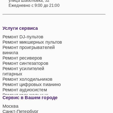
улица Шаболовка, 52
Ежедневно с 9:00 до 21:00
Услуги сервиса
Ремонт DJ-пультов
Ремонт микшерных пультов
Ремонт проигрывателей
винила
Ремонт ресиверов
Ремонт синтезаторов
Ремонт усилителей
гитарных
Ремонт холодильников
Ремонт цифровых пианино
Ремонт аудиосистем
Ремонт музыкальных
Сервис в Вашем городе
центров
Ремонт домашних
Москва
кинотеатров
Санкт-Петербург