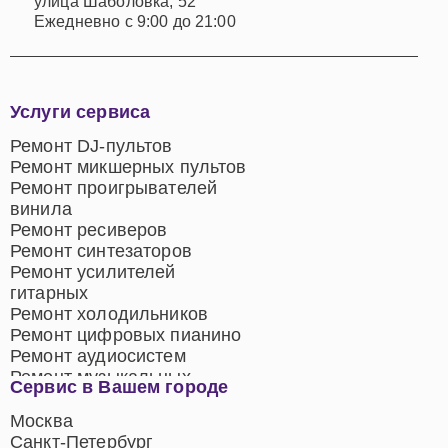
улица Шаболовка, 52
Ежедневно с 9:00 до 21:00
Услуги сервиса
Ремонт DJ-пультов
Ремонт микшерных пультов
Ремонт проигрывателей
винила
Ремонт ресиверов
Ремонт синтезаторов
Ремонт усилителей
гитарных
Ремонт холодильников
Ремонт цифровых пианино
Ремонт аудиосистем
Ремонт музыкальных
Сервис в Вашем городе
центров
Ремонт домашних
Москва
кинотеатров
Санкт-Петербург