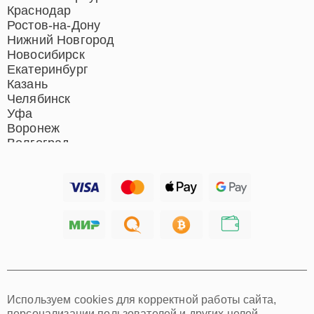
Ремонт микрофонов
Краснодар
Ремонт акустических
Ростов-на-Дону
систем
Нижний Новгород
Новосибирск
Екатеринбург
Казань
Челябинск
Уфа
Воронеж
Волгоград
Барнаул
Ижевск
Тольятти
Ярославль
Саратов
Хабаровск
Томск
Тюмень
Иркутск
Самара
Используем cookies для корректной работы сайта,
Омск
персонализации пользователей и других целей,