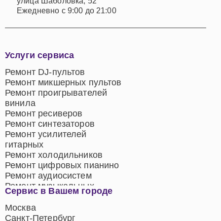
улица Шаболовка, 52
Ежедневно с 9:00 до 21:00
Услуги сервиса
Ремонт DJ-пультов
Ремонт микшерных пультов
Ремонт проигрывателей
винила
Ремонт ресиверов
Ремонт синтезаторов
Ремонт усилителей
гитарных
Ремонт холодильников
Ремонт цифровых пианино
Ремонт аудиосистем
Ремонт музыкальных
Сервис в Вашем городе
центров
Ремонт домашних
Москва
кинотеатров
Санкт-Петербург