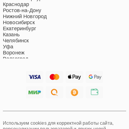
Ремонт микрофонов
Краснодар
Ремонт акустических
Ростов-на-Дону
систем
Нижний Новгород
Новосибирск
Екатеринбург
Казань
Челябинск
Уфа
Воронеж
Волгоград
Барнаул
Ижевск
Тольятти
Ярославль
Саратов
Хабаровск
Томск
Тюмень
Иркутск
Самара
Используем cookies для корректной работы сайта,
Омск
персонализации пользователей и других целей,