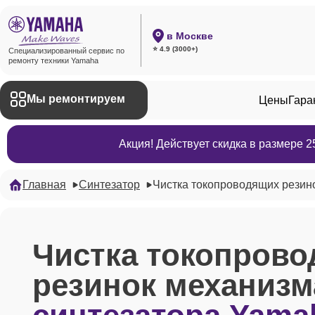
в Москве
⭐ 4.9 (3000+)
Специализированный сервис по
ремонту техники Yamaha
Мы ремонтируем
Цены
Гара
Акция! Действует скидка в размере 
Главная
Синтезатор
Чистка токопроводящих резин
Чистка токопров
резинок механизм