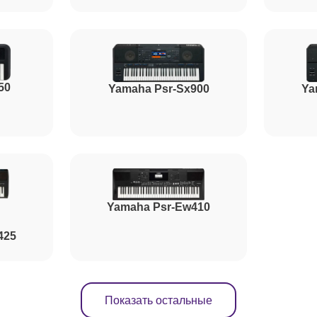
от 70 минут
50
от 90 минут
Yamaha Psr-Sx900
Ya
от 80 минут
от 110 минут
Yamaha Psr-Ew410
425
Показать остальные