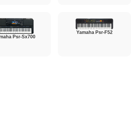
1800
Yamaha Psr-F52
maha Psr-Sx700
1500
1000
2000