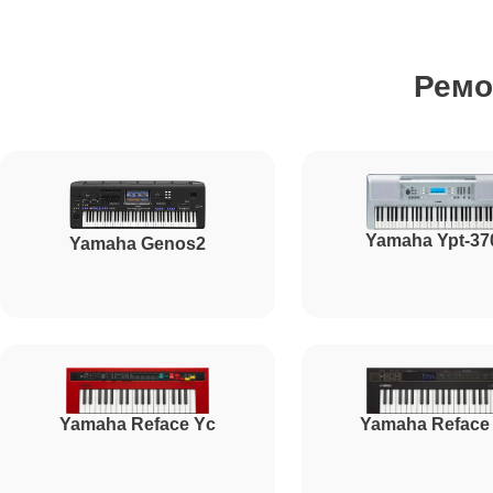
Ремонт стоковых аудиовходов-выходов
Ремо
Чистка клавиатуры
Ремонт механизма клавиш
Yamaha Ypt-37
Yamaha Genos2
Ремонт клавиш
Ремонт клавиш и уплотнителей
Yamaha Reface Yc
Yamaha Reface
Чистка и профилактика внутрикорпусная