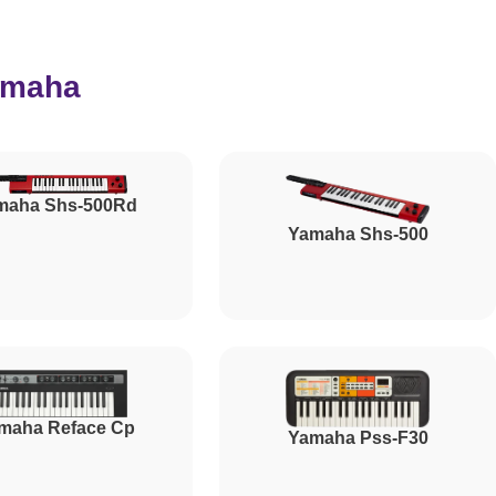
2500
amaha
800
1500
maha Shs-500Rd
Yamaha Shs-500
1500
1000
maha Reface Cp
Yamaha Pss-F30
1200