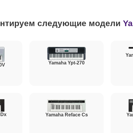
от 70 минут
нтируем следующие модели
Y
от 100 минут
от 110 минут
Ya
Yamaha Ypt-270
0V
от 60 минут
от 110 минут
 Dx
Yamaha Reface Cs
Ya
от 40 минут