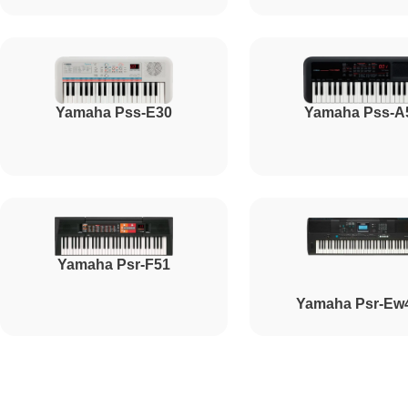
Ремонт корпусных элементов
Yamaha Pss-E30
Yamaha Pss-A
Восстановление после попадания влаги
Прошивка (Обновление ПО)
Yamaha Psr-F51
Ремонт стоковых потенциометров
Yamaha Psr-Ew