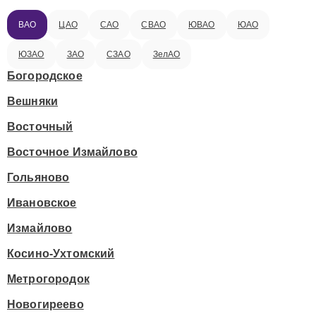
ВАО
ЦАО
САО
СВАО
ЮВАО
ЮАО
ЮЗАО
ЗАО
СЗАО
ЗелАО
Богородское
Вешняки
Восточный
Восточное Измайлово
Гольяново
Ивановское
Измайлово
Косино-Ухтомский
Метрогородок
Новогиреево