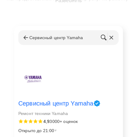
Развернуть
устройств Yamaha:
Замена динамиков, кроссоверов и усилителей;
Ремонт электронных плат и разъемов;
Устранение проблем с подключением и
Сервисный центр Yamaha
воспроизведением звука;
Чистка внутренних компонентов и профилактика
перегрева;
Диагностика и техническое обслуживание
акустических систем.
Каждый ремонт проводится с соблюдением
стандартов производителя, что обеспечивает долгий
срок службы техники. Мы гарантируем качественный
Сервисный центр Yamaha
ремонт техники даже при сложных поломках.
Ремонт техники Yamaha
4,9
3000+ оценок
Ремонт техники и адрес сервисного
Открыто до 21:00
центра 📍