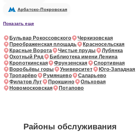
Арбатско-Покровская
Показать еще
Бульвар Рокоссовского
Черкизовская
Преображенская площадь
Красносельская
Красные Ворота
Чистые пруды
Лубянка
Охотный Ряд
Библиотека имени Ленина
Кропоткинская
Фрунзенская
Спортивная
Воробьёвы горы
Университет
Юго-Западная
Тропарёво
Румянцево
Саларьево
Филатов Луг
Прокшино
Ольховая
Новомосковская
Потапово
Районы обслуживания