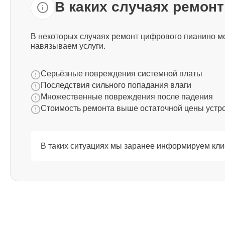
В каких случаях ремон
Ремонт корпусных элементов
Yamaha
В некоторых случаях ремонт цифрового пианино мо
навязываем услуги.
Восстановление после попадания
влаги Yamaha
Серьёзные повреждения системной платы
Последствия сильного попадания влаги
Прошивка (Обновление ПО) Yamaha
Множественные повреждения после падения
Стоимость ремонта выше остаточной цены устр
Ремонт стоковых потенциометров
Yamaha
В таких ситуациях мы заранее информируем кли