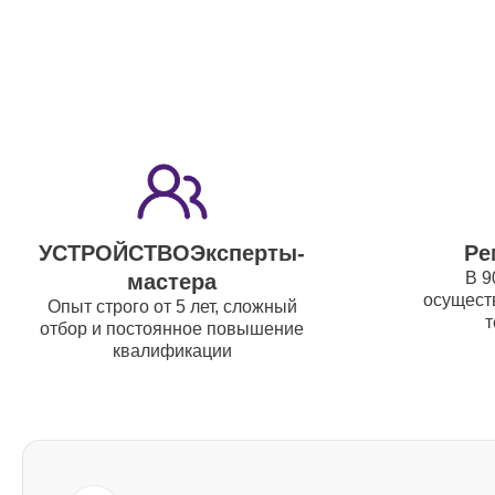
выходов Yamaha
Чистка клавиатуры Yamaha
Ремонт механизма клавиш Yamaha
УСТРОЙСТВОЭксперты-
Ре
Ремонт клавиш Yamaha
В 9
мастера
осуществ
Опыт строго от 5 лет, сложный
т
Ремонт клавиш и уплотнителей
отбор и постоянное повышение
квалификации
Yamaha
Чистка и профилактика
внутрикорпусная Yamaha