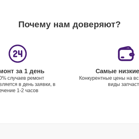
Почему нам доверяют?
120 мин
30 мин
монт за 1 день
Самые низки
80 мин
0% случаев ремонт
Конкурентные цены на вс
ляется в день заявки, в
виды запчас
ечение 1-2 часов
80 мин
30 мин