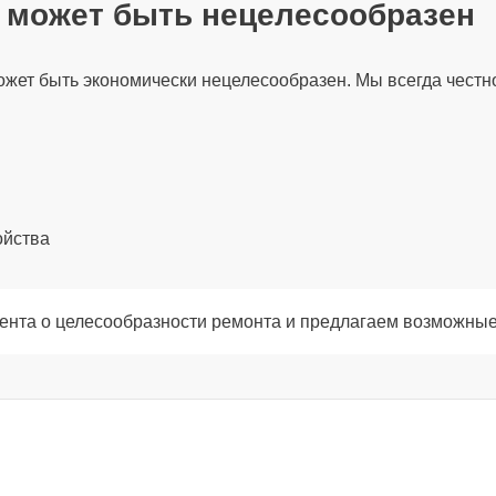
т может быть нецелесообразен
120 мин
жет быть экономически нецелесообразен. Мы всегда честно
60 мин
30 мин
ойства
30 мин
ента о целесообразности ремонта и предлагаем возможные