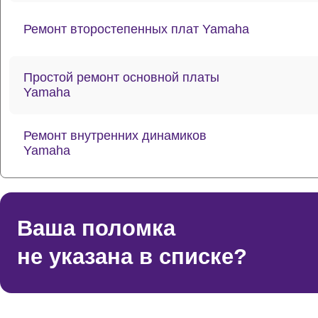
Ремонт второстепенных плат Yamaha
Простой ремонт основной платы
Yamaha
Ремонт внутренних динамиков
Yamaha
Восстановление шлейфов и
контактов Yamaha
Ваша поломка
не указана в списке?
Ремонт токопроводящих резинок
механизма клавиш Yamaha
Ремонт стоковых аудиовходов-