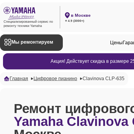
в Москве
⭐ 4.9 (3000+)
Специализированный сервис по
ремонту техники Yamaha
Мы ремонтируем
Цены
Гара
Акция! Действует скидка в размере 
Главная
Цифровое пианино
Clavinova CLP-635
Ремонт цифровог
Yamaha Clavinova