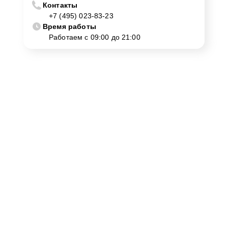
Неисправности акустической системы — ремонт
Контакты
+7 (495) 023-83-23
или замена динамиков.
Время работы
Работаем с 09:00 до 21:00
Как нас найти
Для консультации или записи на ремонт Yamaha
Clavinova CLP-645 в Москве, пожалуйста, свяжитесь с
нами. Наш адрес улица Шаболовка, 52 и номер
телефона +7 (495) 023-83-23 всегда доступны для вас.
Мы гарантируем, что ваше обращение будет
обработано с максимальной внимательностью и
профессионализмом.