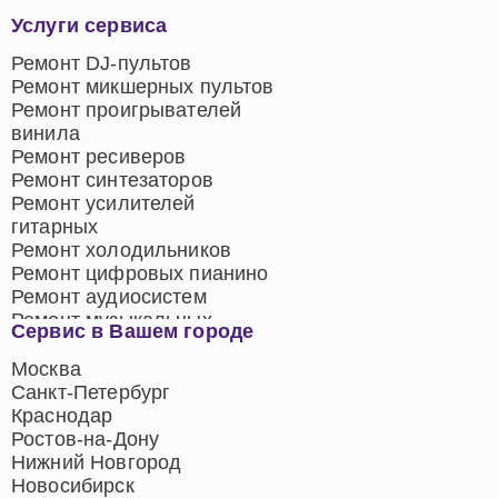
Услуги сервиса
Ремонт DJ-пультов
Ремонт микшерных пультов
Ремонт проигрывателей
винила
Ремонт ресиверов
Ремонт синтезаторов
Ремонт усилителей
гитарных
Ремонт холодильников
Ремонт цифровых пианино
Ремонт аудиосистем
Ремонт музыкальных
Сервис в Вашем городе
центров
Ремонт домашних
Москва
кинотеатров
Санкт-Петербург
Ремонт микрофонов
Краснодар
Ремонт акустических
Ростов-на-Дону
систем
Нижний Новгород
Новосибирск