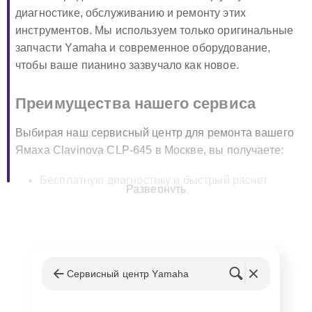
диагностике, обслуживанию и ремонту этих
инструментов. Мы используем только оригинальные
запчасти Yamaha и современное оборудование,
чтобы ваше пианино зазвучало как новое.
Преимущества нашего сервиса
Выбирая наш сервисный центр для ремонта вашего
Ямаха Clavinova CLP-645 в Москве, вы получаете:
Бесплатную диагностику и быстрый расчет
Развернуть
стоимости ремонта;
Использование оригинальных запчастей Yamaha
для гарантии качества;
Гарантию на все виды выполненных работ и
замененные детали;
Сервисный центр Yamaha
Опытные и сертифицированные мастера,
специализирующиеся на ремонте цифровых