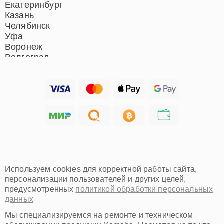
Екатеринбург
Казань
Челябинск
Уфа
Воронеж
Волгоград
Барнаул
Ижевск
Тольятти
Ярославль
Саратов
Хабаровск
Томск
Тюмень
Иркутск
Самара
Используем cookies для корректной работы сайта,
Омск
персонализации пользователей и других целей,
Красноярск
предусмотренных
политикой обработки персональных
Пермь
данных
Ульяновск
Киров
Мы специализируемся на ремонте и техническом