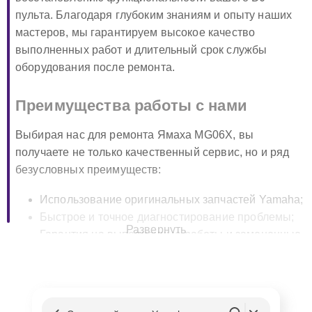
пульта. Благодаря глубоким знаниям и опыту наших
мастеров, мы гарантируем высокое качество
выполненных работ и длительный срок службы
оборудования после ремонта.
Преимущества работы с нами
Выбирая нас для ремонта Ямаха MG06X, вы
получаете не только качественный сервис, но и ряд
безусловных преимуществ:
Использование оригинальных запчастей Yamaha;
Быстрое и точное диагностирование проблемы;
Развернуть
Гарантия на выполненные работы и замененные
компоненты;
Доступные цены и четкое соблюдение сроков.
Этапы ремонта MG06X в Москве