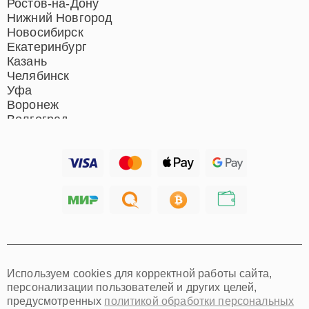
Ремонт акустических
Ростов-на-Дону
систем
Нижний Новгород
Новосибирск
Екатеринбург
Казань
Челябинск
Уфа
Воронеж
Волгоград
Барнаул
Ижевск
Тольятти
Ярославль
Саратов
Хабаровск
Томск
Тюмень
Иркутск
Самара
Используем cookies для корректной работы сайта,
Омск
персонализации пользователей и других целей,
Красноярск
предусмотренных
политикой обработки персональных
Пермь