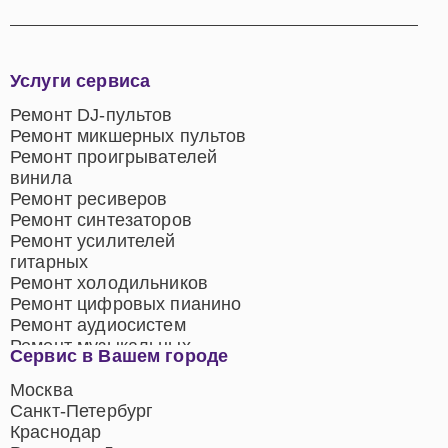
Услуги сервиса
Ремонт DJ-пультов
Ремонт микшерных пультов
Ремонт проигрывателей
винила
Ремонт ресиверов
Ремонт синтезаторов
Ремонт усилителей
гитарных
Ремонт холодильников
Ремонт цифровых пианино
Ремонт аудиосистем
Ремонт музыкальных
Сервис в Вашем городе
центров
Ремонт домашних
Москва
кинотеатров
Санкт-Петербург
Ремонт микрофонов
Краснодар