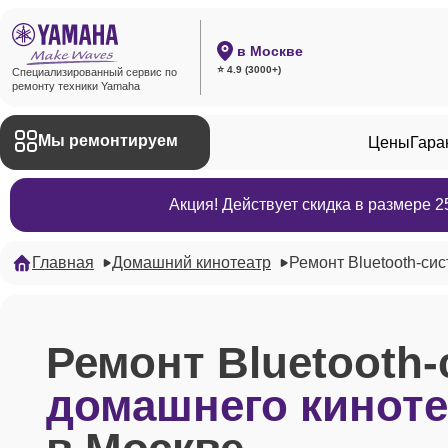
в Москве
⭐ 4.9 (3000+)
Специализированный сервис по
ремонту техники Yamaha
Мы ремонтируем
Цены
Гара
Акция! Действует скидка в размере 
Главная
Домашний кинотеатр
Ремонт Bluetooth-си
Ремонт Bluetooth
домашнего киноте