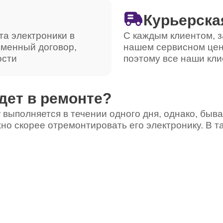
Курьерска
от 110 минут
та электроники в
С каждым клиентом, з
ьменный договор,
нашем сервисном цен
ости
поэтому все наши кли
от 100 минут
дет в ремонте?
от 80 минут
 выполняется в течении одного дня, однако, быва
но скорее отремонтировать его электронику. В т
от 50 минут
от 90 минут