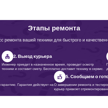
от 80 минут
Этапы ремонта
от 90 минут
с ремонта вашей техники для быстрого и качествен
от 70 минут
2. Выезд курьера
Инженер приедет в назначенное время, проведет осмотр
техники и составит смету. Бесплатно доставит технику в сервис.
от 60 минут
5. Сообщаем о гот
арантию. Гарантия действует на
О завершении ремонта и тестиро
курьер привезет отремонтированн
от 120 минут