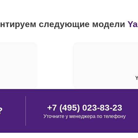
от 60 минут
нтируем следующие модели
Y
от 40 минут
от 80 минут
от 90 минут
Y
от 70 минут
+7 (495) 023-83-23
?
Уточните у менеджера по телефону
от 90 минут