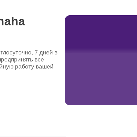
от 100 минут
maha
от 60 минут
лосуточно, 7 дней в
от 100 минут
предпринять все
ойную работу вашей
от 120 минут
от 80 минут
от 100 минут