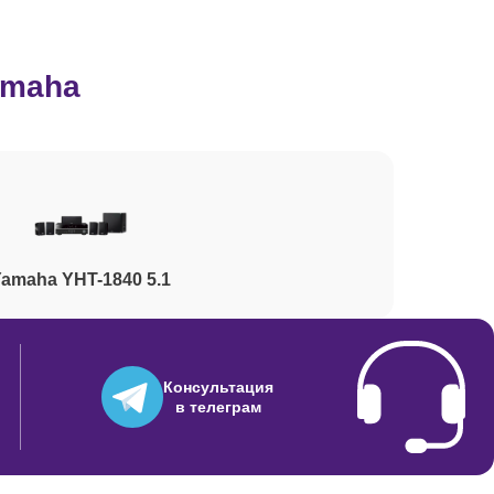
2000
amaha
2850
1000
amaha YHT-1840 5.1
1000
800
Консультация
в телеграм
900