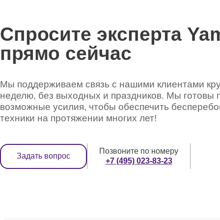
Ремонт динамика
Спросите эксперта Ya
прямо сейчас
Ремонт S-Video порта
Мы поддерживаем связь с нашими клиентами круг
Ремонт VGA порта
неделю, без выходных и праздников. Мы готовы 
возможные усилия, чтобы обеспечить беспереб
техники на протяжении многих лет!
Ремонт аудио выхода
Позвоните по номеру
Задать вопрос
+7 (495) 023-83-23
Ремонт батареи
Ремонт подсветки матрицы