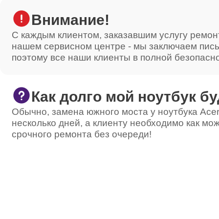
Внимание!
Ремонт станции Airport
С каждым клиентом, заказавшим услугу ремон
нашем сервисном центре - мы заключаем пис
поэтому все наши клиенты в полной безопасн
Ремонт платы усилителя
Как долго мой ноутбук бу
Ремонт DVI порта
Обычно, замена южного моста у ноутбука Acer
несколько дней, а клиенту необходимо как мож
срочного ремонта без очереди!
Ремонт платы управления (восстановление)
Ремонт звуковой платы