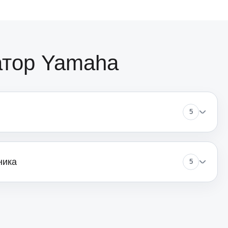
800
атор Yamaha
1500
5
1500
1000
ника
5
1200