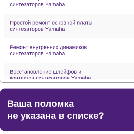
синтезаторов Yamaha
Простой ремонт основной платы
синтезаторов Yamaha
Ремонт внутренних динамиков
синтезаторов Yamaha
Восстановление шлейфов и
контактов синтезаторов Yamaha
Ремонт токопроводящих резинок
Ваша поломка
механизма клавиш синтезаторов
Yamaha
не указана в списке?
Ремонт стоковых аудиовходов-
выходов синтезаторов Yamaha