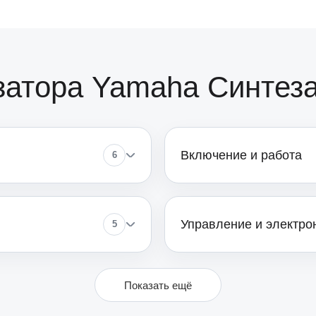
от 90
затора Yamaha Синтез
от 60
Включение и работа
6
от 50
от 60
Управление и электро
5
от 70
Показать ещё