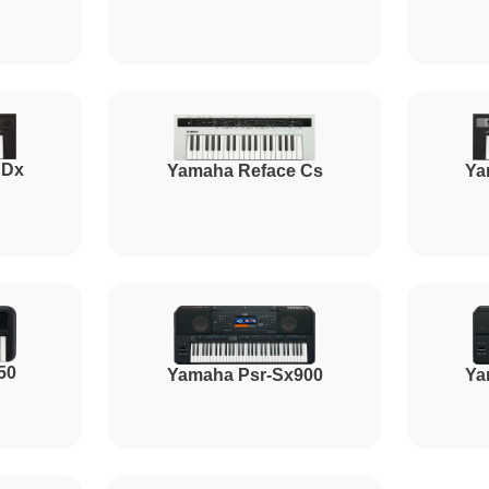
 Dx
Yamaha Reface Cs
Ya
50
Yamaha Psr-Sx900
Ya