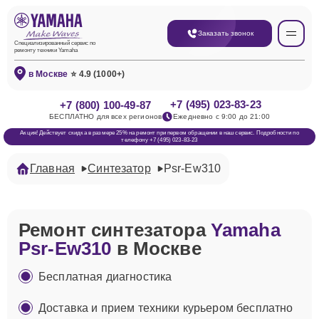
Заказать звонок
Специализированный сервис по
ремонту техники Yamaha
в Москве
⭐ 4.9 (1000+)
+7 (495) 023-83-23
+7 (800) 100-49-87
БЕСПЛАТНО для всех регионов
Ежедневно с 9:00 до 21:00
Акция! Действует скидка в размере 25% на ремонт при первом обращении в наш сервис. Подробности по
телефону +7 (495) 023-83-23
Главная
Синтезатор
Psr-Ew310
Ремонт синтезатора
Yamaha
Psr-Ew310
в Москве
Бесплатная диагностика
Доставка и прием техники курьером бесплатно