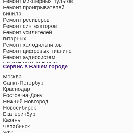
Ремонт микшерных пультов
Ремонт проигрывателей
винила
Ремонт ресиверов
Ремонт синтезаторов
Ремонт усилителей
гитарных
Ремонт холодильников
Ремонт цифровых пианино
Ремонт аудиосистем
Ремонт музыкальных
Сервис в Вашем городе
центров
Ремонт домашних
Москва
кинотеатров
Санкт-Петербург
Ремонт микрофонов
Краснодар
Ремонт акустических
Ростов-на-Дону
систем
Нижний Новгород
Новосибирск
Екатеринбург
Казань
Челябинск
Уфа