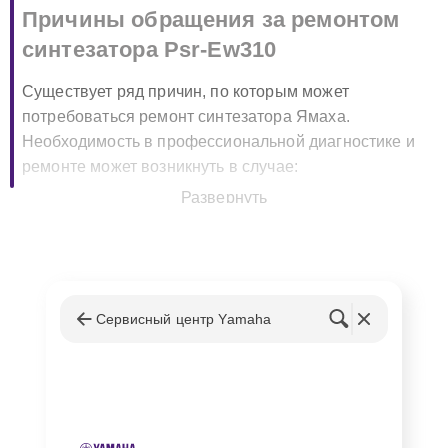
Причины обращения за ремонтом
синтезатора Psr-Ew310
Существует ряд причин, по которым может
потребоваться ремонт синтезатора Ямаха.
Необходимость в профессиональной диагностике и
ремонте может возникнуть в случае:
Развернуть
Поломки клавиш или их заедания.
Проблем с выходом звука или искажениями
звучания.
Неисправностей электроники и питания.
Сервисный центр Yamaha
Каждая из этих проблем требует индивидуального
подхода и профессионального решения, которое наш
сервисный центр готов предоставить.
Преимущества обращения в наш