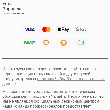
Уфа
Воронеж
Волгоград
Барнаул
Ижевск
Тольятти
Ярославль
Саратов
Хабаровск
Томск
Тюмень
Иркутск
Самара
Используем cookies для корректной работы сайта,
Омск
персонализации пользователей и других целей,
Красноярск
предусмотренных
политикой обработки персональных
Пермь
данных
Ульяновск
Киров
Мы специализируемся на ремонте и техническом
Архангельск
обслуживании продукции Yamaha. Несмотря на то что
Астрахань
мы не являемся официальным сервисным центром,
наша команда профессионалов предоставляет
Белгород