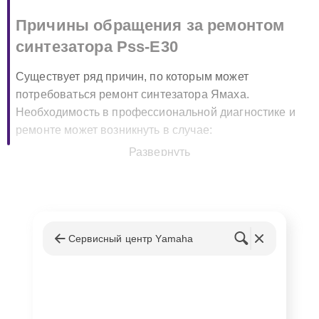
Причины обращения за ремонтом
синтезатора Pss-E30
Существует ряд причин, по которым может
потребоваться ремонт синтезатора Ямаха.
Необходимость в профессиональной диагностике и
ремонте может возникнуть в случае:
Развернуть
Поломки клавиш или их заедания.
Проблем с выходом звука или искажениями
звучания.
Неисправностей электроники и питания.
Сервисный центр Yamaha
Каждая из этих проблем требует индивидуального
подхода и профессионального решения, которое наш
сервисный центр готов предоставить.
Преимущества обращения в наш