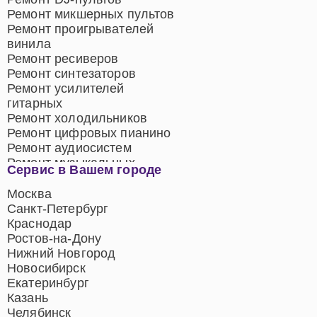
Ремонт микшерных пультов
Ремонт проигрывателей
винила
Ремонт ресиверов
Ремонт синтезаторов
Ремонт усилителей
гитарных
Ремонт холодильников
Ремонт цифровых пианино
Ремонт аудиосистем
Ремонт музыкальных
Сервис в Вашем городе
центров
Ремонт домашних
Москва
кинотеатров
Санкт-Петербург
Ремонт микрофонов
Краснодар
Ремонт акустических
Ростов-на-Дону
систем
Нижний Новгород
Новосибирск
Екатеринбург
Казань
Челябинск