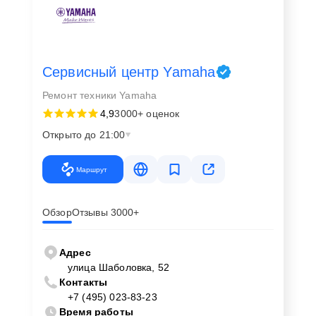
сервисный центр
Выбирая нас для ремонта синтезатора Pss-E30 в
Москве, вы получаете следующие преимущества:
Сервисный центр Yamaha
Ремонт техники Yamaha
Быструю и точную диагностику неисправностей.
4,9
3000+ оценок
Использование оригинальных запчастей от
Yamaha.
Открыто до 21:00
Гарантию на выполненные работы и замененные
детали.
Маршрут
Наша команда высококвалифицированных
Обзор
Отзывы 3000+
специалистов обладает всем необходимым опытом и
знаниями для качественного и быстрого ремонта
синтезаторов Ямаха, гарантируя долгосрочные
Адрес
результаты.
улица Шаболовка, 52
Контакты
+7 (495) 023-83-23
Как заказать ремонт синтезатора
Время работы