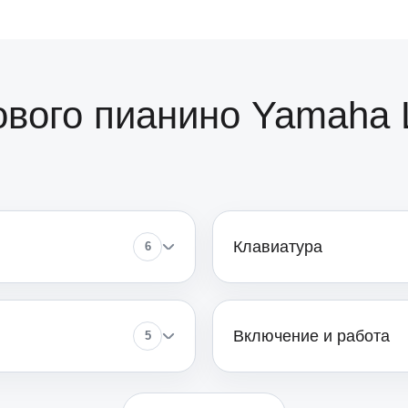
от 110
от 80
ового пианино Yamaha
от 120
от 40
Клавиатура
6
от 110
Включение и работа
5
от 70