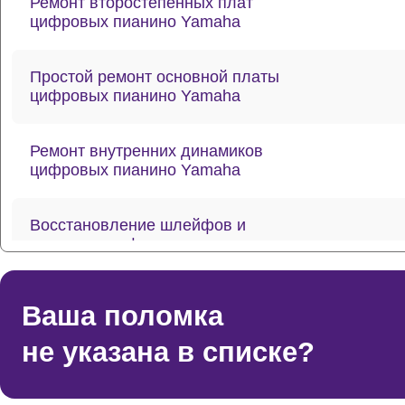
Ремонт второстепенных плат
цифровых пианино Yamaha
Простой ремонт основной платы
цифровых пианино Yamaha
Ремонт внутренних динамиков
цифровых пианино Yamaha
Восстановление шлейфов и
контактов цифровых пианино
Yamaha
Ваша поломка
Ремонт токопроводящих резинок
механизма клавиш цифровых
не указана в списке?
пианино Yamaha