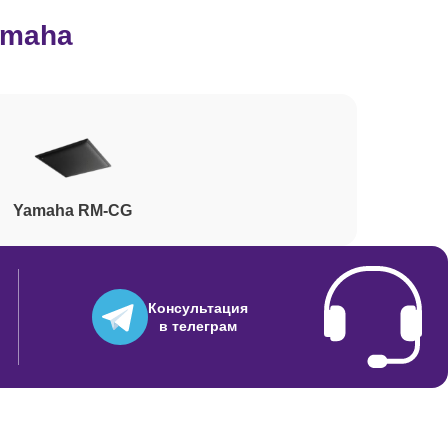
amaha
1480
2040
Yamaha RM-CG
390
2390
Консультация
в телеграм
200