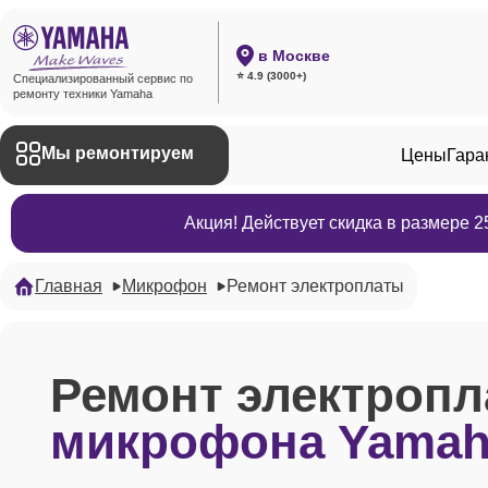
в Москве
⭐ 4.9 (3000+)
Специализированный сервис по
ремонту техники Yamaha
Мы ремонтируем
Цены
Гара
Акция! Действует скидка в размере 
Главная
Микрофон
Ремонт электроплаты
Ремонт электроп
микрофона Yama