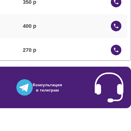
350
400
270
230
Консультация
в телеграм
800
500