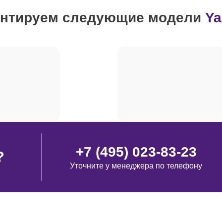
нтируем следующие модели
Y
от 50 минут
от 110 минут
от 90 минут
от 80 минут
+7 (495) 023-83-23
?
Уточните у менеджера по телефону
от 100 минут