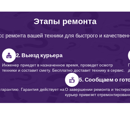
от 40 минут
Этапы ремонта
от 100 минут
с ремонта вашей техники для быстрого и качествен
от 110 минут
2. Выезд курьера
Инженер приедет в назначенное время, проведет осмотр
техники и составит смету. Бесплатно доставит технику в сервис.
от 70 минут
5. Сообщаем о гот
арантию. Гарантия действует на
О завершении ремонта и тестиро
курьер привезет отремонтированн