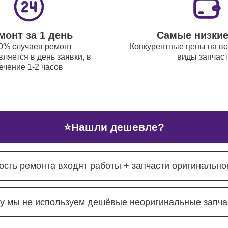
ый ремонт (замена резинок,
80
ий, кнопок) DJ-пультов Yamaha
монт за 1 день
Самые низки
0% случаев ремонт
Конкурентные цены на вс
 цифровых микшерных пультов DJ-
90
ляется в день заявки, в
виды запчас
в Yamaha
ечение 1-2 часов
⭐
Нашли дешевле?
ость ремонта входят работы + запчасти оригинальног
у мы не используем дешёвые неоригинальные запча