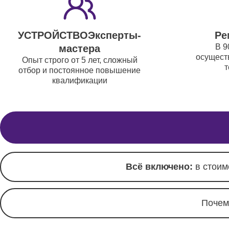
Корпусн
креплен
УСТРОЙСТВОЭксперты-
Ре
В 9
мастера
Ремонт
осуществ
Опыт строго от 5 лет, сложный
пульто
т
отбор и постоянное повышение
квалификации
Всё включено:
в стоим
Почем