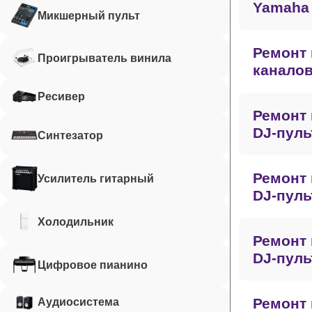
Yamaha
Микшерный пульт
Ремонт 
Проигрыватель винила
каналов
Ресивер
Ремонт 
DJ-пуль
Синтезатор
Ремонт 
Усилитель гитарный
DJ-пуль
Холодильник
Ремонт 
DJ-пуль
Цифровое пианино
Ремонт 
Аудиосистема