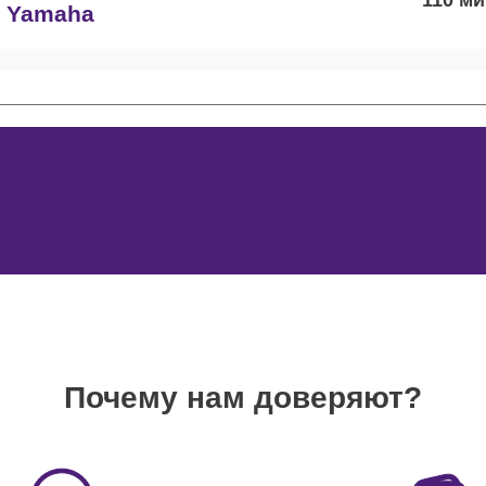
в Yamaha
потенциометров DJ-пультов Yamaha
100
эквалайзеров DJ-пультов Yamaha
100
усилителей DJ-пультов Yamaha
70
разъема DJ-пультов Yamaha
100
Почему нам доверяют?
 фейдеров DJ-пультов Yamaha
80