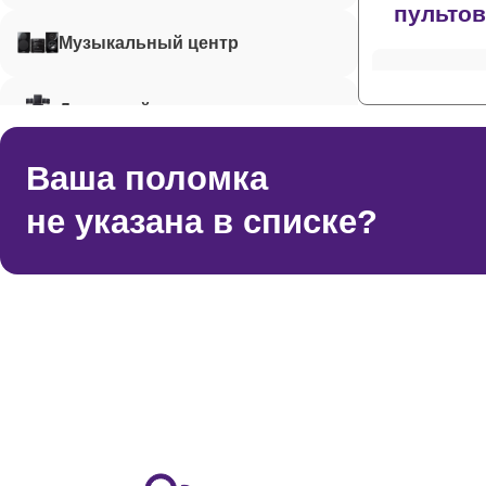
пульто
Музыкальный центр
Ремонт 
Домашний кинотеатр
Ваша поломка
Ремонт 
Микрофон
не указана в списке?
Акустическая система
Ремонт 
Ремонт 
Ремонт