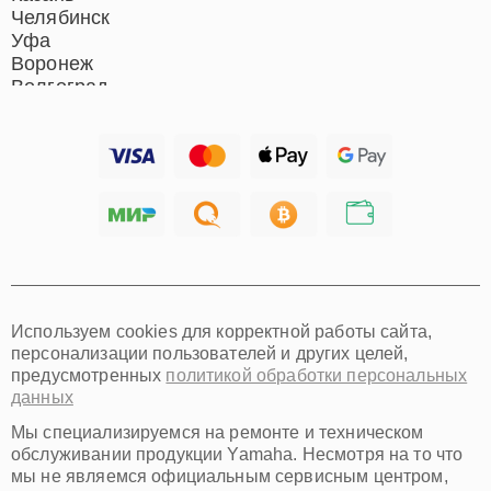
Челябинск
Уфа
Воронеж
Волгоград
Барнаул
Ижевск
Тольятти
Ярославль
Саратов
Хабаровск
Томск
Тюмень
Иркутск
Самара
Используем cookies для корректной работы сайта,
Омск
персонализации пользователей и других целей,
Красноярск
предусмотренных
политикой обработки персональных
Пермь
данных
Ульяновск
Киров
Мы специализируемся на ремонте и техническом
Архангельск
обслуживании продукции Yamaha. Несмотря на то что
Астрахань
мы не являемся официальным сервисным центром,