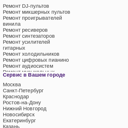
Ремонт DJ-пультов
Ремонт микшерных пультов
Ремонт проигрывателей
винила
Ремонт ресиверов
Ремонт синтезаторов
Ремонт усилителей
гитарных
Ремонт холодильников
Ремонт цифровых пианино
Ремонт аудиосистем
Ремонт музыкальных
Сервис в Вашем городе
центров
Ремонт домашних
Москва
кинотеатров
Санкт-Петербург
Ремонт микрофонов
Краснодар
Ремонт акустических
Ростов-на-Дону
систем
Нижний Новгород
Новосибирск
Екатеринбург
Казань