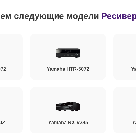
уем следующие модели
Ресиве
072
Yamaha HTR-5072
Y
02
Yamaha RX-V385
Y