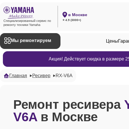
в Москве
⭐ 4.9 (3000+)
Специализированный сервис по
ремонту техники Yamaha
Мы ремонтируем
Цены
Гара
Акция! Действует скидка в размере 
Главная
Ресивер
RX-V6A
Ремонт ресивера
V6A
в Москве