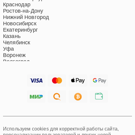
Ремонт микрофонов
Краснодар
Ремонт акустических
Ростов-на-Дону
систем
Нижний Новгород
Новосибирск
Екатеринбург
Казань
Челябинск
Уфа
Воронеж
Волгоград
Барнаул
Ижевск
Тольятти
Ярославль
Саратов
Хабаровск
Томск
Тюмень
Иркутск
Самара
Используем cookies для корректной работы сайта,
Омск
персонализации пользователей и других целей,