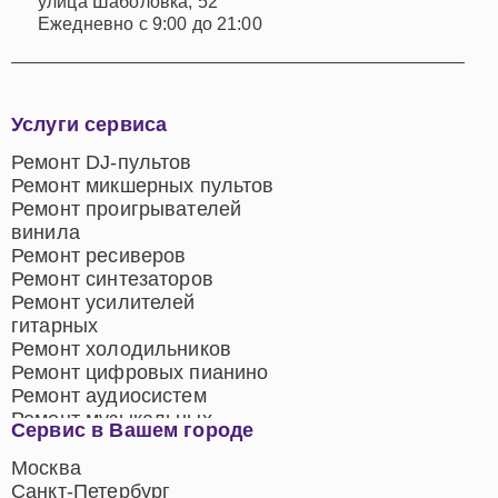
улица Шаболовка, 52
Ежедневно с 9:00 до 21:00
Услуги сервиса
Ремонт DJ-пультов
Ремонт микшерных пультов
Ремонт проигрывателей
винила
Ремонт ресиверов
Ремонт синтезаторов
Ремонт усилителей
гитарных
Ремонт холодильников
Ремонт цифровых пианино
Ремонт аудиосистем
Ремонт музыкальных
Сервис в Вашем городе
центров
Ремонт домашних
Москва
кинотеатров
Санкт-Петербург