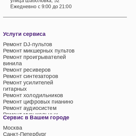
улица Шаболовка, 52
Ежедневно с 9:00 до 21:00
Услуги сервиса
Ремонт DJ-пультов
Ремонт микшерных пультов
Ремонт проигрывателей
винила
Ремонт ресиверов
Ремонт синтезаторов
Ремонт усилителей
гитарных
Ремонт холодильников
Ремонт цифровых пианино
Ремонт аудиосистем
Ремонт музыкальных
Сервис в Вашем городе
центров
Ремонт домашних
Москва
кинотеатров
Санкт-Петербург