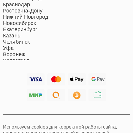
Ремонт микрофонов
Краснодар
Ремонт акустических
Ростов-на-Дону
систем
Нижний Новгород
Новосибирск
Екатеринбург
Казань
Челябинск
Уфа
Воронеж
Волгоград
Барнаул
Ижевск
Тольятти
Ярославль
Саратов
Хабаровск
Томск
Тюмень
Иркутск
Самара
Используем cookies для корректной работы сайта,
Омск
персонализации пользователей и других целей,