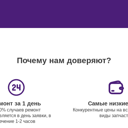
эквалайзеров DJ-пультов Yamaha
70
усилителей DJ-пультов Yamaha
50
разъема DJ-пультов Yamaha
90
Почему нам доверяют?
 фейдеров DJ-пультов Yamaha
70
ый ремонт (замена резинок,
80
ий, кнопок) DJ-пультов Yamaha
монт за 1 день
Самые низки
0% случаев ремонт
Конкурентные цены на вс
 цифровых микшерных пультов DJ-
80
ляется в день заявки, в
виды запчас
в Yamaha
ечение 1-2 часов