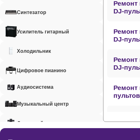
Ремонт 
DJ-пуль
Синтезатор
Ремонт 
Усилитель гитарный
DJ-пуль
Холодильник
Ремонт 
DJ-пуль
Цифровое пианино
Ремонт 
Аудиосистема
пульто
Музыкальный центр
Ремонт 
Домашний кинотеатр