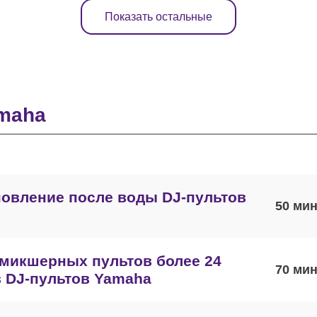
Показать остальные
maha
овление после воды DJ-пультов
50
микшерных пультов более 24
70
 DJ-пультов Yamaha