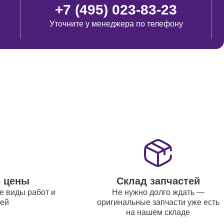
от 700
+7 (495) 023-83-23
Уточните у менеджера по телефону
от 700
от 600
от 500
от 700
е цены
Склад запчастей
е виды работ и
Не нужно долго ждать —
от 8800
тей
оригинальные запчасти уже есть
на нашем складе