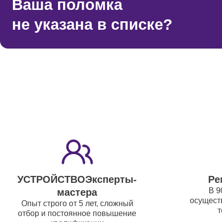
Ваша поломка
Ремонт 
Микрофон
не указана в списке?
Акустическая система
Ремонт 
Ремонт 
Ремонт
Корпусн
креплен
УСТРОЙСТВОЭксперты-
Ре
В 9
мастера
Ремонт
осуществ
Опыт строго от 5 лет, сложный
пульто
т
отбор и постоянное повышение