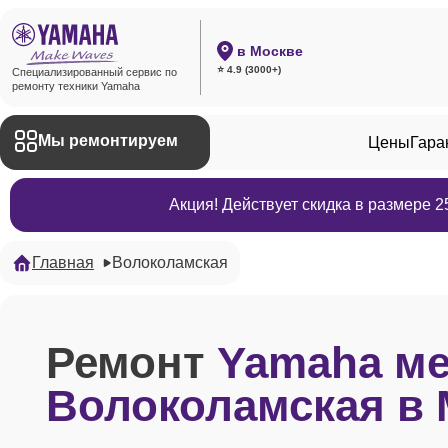
в Москве
⭐ 4.9 (3000+)
Специализированный сервис по
ремонту техники Yamaha
Мы ремонтируем
Цены
Гара
Акция! Действует скидка в размере 
Главная
Волоколамская
Ремонт
Yamaha м
Волоколамская в 